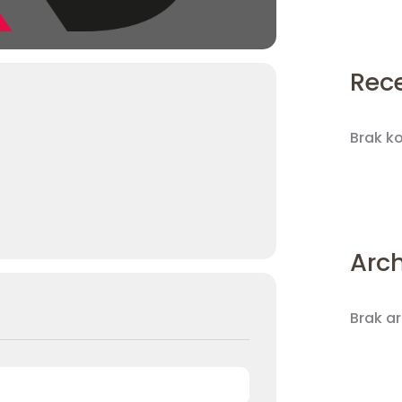
Rec
Brak k
Arc
Brak a