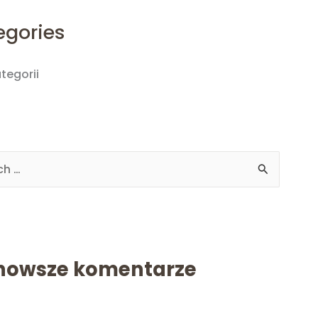
egories
tegorii
nowsze komentarze