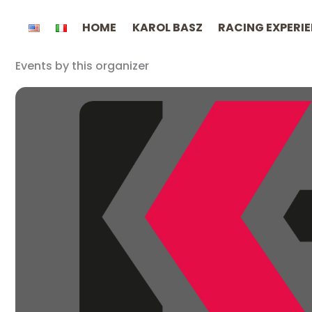
Przejdź
HOME
KAROL BASZ
RACING EXPERI
do
treści
Events by this organizer