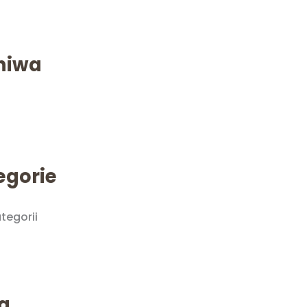
hiwa
egorie
tegorii
a